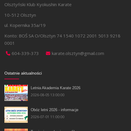
Olsztyński Klub Kyokushin Karate
10-512 Olsztyn
ul. Kopernika 35a/19
Konto: BOŚ SA O/Olsztyn 74 1540 1072 2001 5013 9218
0001
604-339-373
karate.olsztyn@gmail.com
Ostatnie aktualności
Letnia Akademia Karate 2026
2026-08-05 13:00:00
Obóz letni 2026 - informacje
2026-07-01 11:00:00